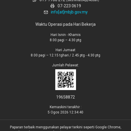
(SMS/WhatsApp Aduan)
07-223 0619
info[at]mbjb.gov.my
Waktu Operasi pada Hari Bekerja
Hari Isnin - Khamis
8.00 pagi – 4.30 ptg
Hari Jumaat
8.00 pagi – 12.15 tghari / 2.45 ptg - 4.30 ptg
Jumlah Pelawat:
19658872
Kemaskini terakhir :
5 Ogos 2026 12:34:40
Paparan terbaik menggunakan pelayar terkini seperti Google Chrome,