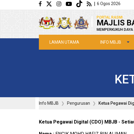
Langkau ke kandungan utama
|
6 Ogos 2026
|
PORTAL RASMI
MAJLIS B
MEMPERKUKUH DAYA 
INFO MBJB
LAMAN UTAMA
KET
Info MBJB
Pengurusan
Ketua Pegawai Dig
Ketua Pegawai Digital (CDO) MBJB - Setia
Nama :
ENCIK MOHD HAFIZ BIN ALIMAN