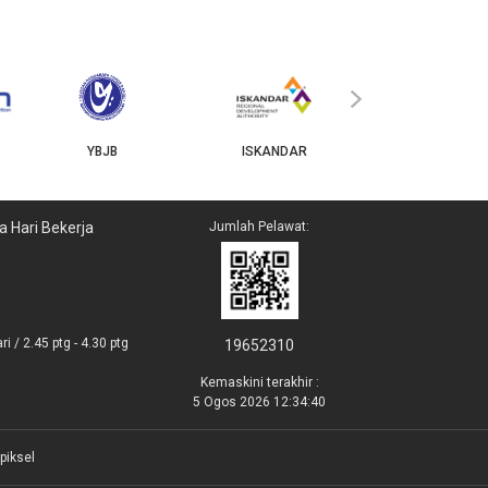
MyGOV
›
YBJB
ISKANDAR
a Hari Bekerja
Jumlah Pelawat:
i / 2.45 ptg - 4.30 ptg
19652310
Kemaskini terakhir :
5 Ogos 2026 12:34:40
piksel