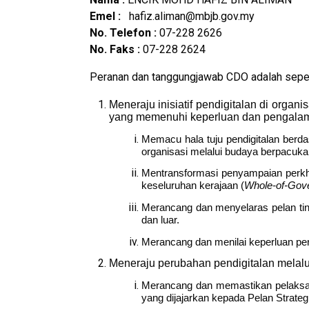
Emel :
hafiz.aliman@mbjb.gov.my
No. Telefon :
07-228 2626
No. Faks :
07-228 2624
Peranan dan tanggungjawab CDO adalah sepert
Meneraju inisiatif pendigitalan di orga
yang memenuhi keperluan dan pengalaman
Memacu hala tuju pendigitalan berda
organisasi melalui budaya berpacuka
Mentransformasi penyampaian perkhi
keseluruhan kerajaan (
Whole-of-Gov
Merancang dan menyelaras pelan tind
dan luar.
Merancang dan menilai keperluan per
Meneraju perubahan pendigitalan melalu
Merancang dan memastikan pelaksana
yang dijajarkan kepada Pelan Strateg