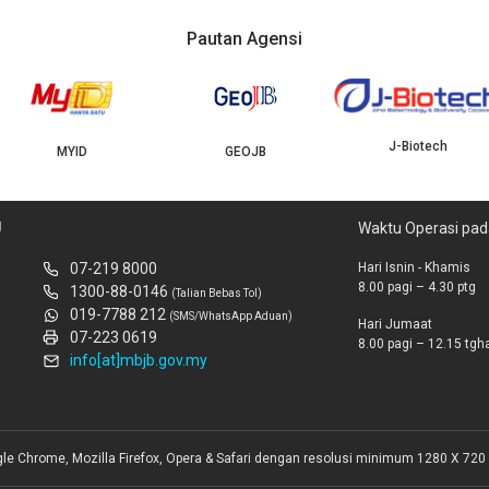
Pautan Agensi
J-Biotech
MYID
GEOJB
U
Waktu Operasi pad
07-219 8000
Hari Isnin - Khamis
8.00 pagi – 4.30 ptg
1300-88-0146
(Talian Bebas Tol)
019-7788 212
(SMS/WhatsApp Aduan)
Hari Jumaat
07-223 0619
8.00 pagi – 12.15 tghar
info[at]mbjb.gov.my
gle Chrome, Mozilla Firefox, Opera & Safari dengan resolusi minimum 1280 X 720 