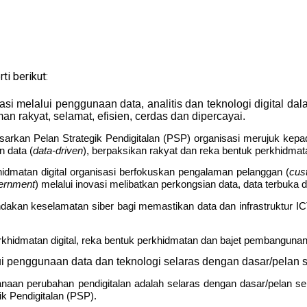
i berikut:
nisasi melalui penggunaan data, analitis dan teknologi digita
 rakyat, selamat, efisien, cerdas dan dipercayai.
sarkan Pelan Strategik Pendigitalan (PSP) organisasi merujuk kep
n data (
data-driven
), berpaksikan rakyat dan reka bentuk perkhidma
dmatan digital organisasi berfokuskan pengalaman pelanggan (
cus
ernment
) melalui inovasi melibatkan perkongsian data, data terbuka
akan keselamatan siber bagi memastikan data dan infrastruktur IC
khidmatan digital, reka bentuk perkhidmatan dan bajet pembangunan
i penggunaan data dan teknologi selaras dengan dasar/pelan
an perubahan pendigitalan adalah selaras dengan dasar/pelan sem
ik Pendigitalan (PSP).