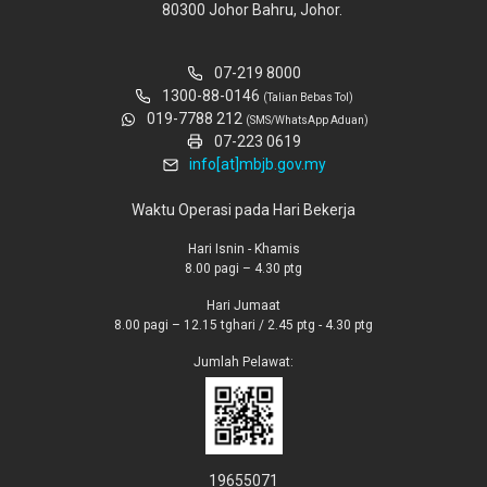
80300 Johor Bahru, Johor.
07-219 8000
1300-88-0146
(Talian Bebas Tol)
019-7788 212
(SMS/WhatsApp Aduan)
07-223 0619
info[at]mbjb.gov.my
Waktu Operasi pada Hari Bekerja
Hari Isnin - Khamis
8.00 pagi – 4.30 ptg
Hari Jumaat
8.00 pagi – 12.15 tghari / 2.45 ptg - 4.30 ptg
Jumlah Pelawat:
19655071