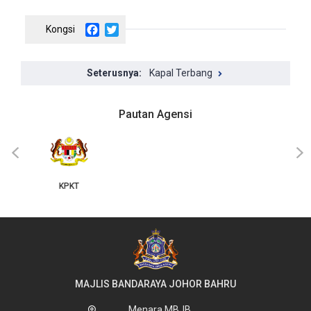
Facebook
Twitter
Kapal Terbang
Pautan Agensi
JKT
‹
›
MAJLIS BANDARAYA JOHOR BAHRU
Menara MBJB,