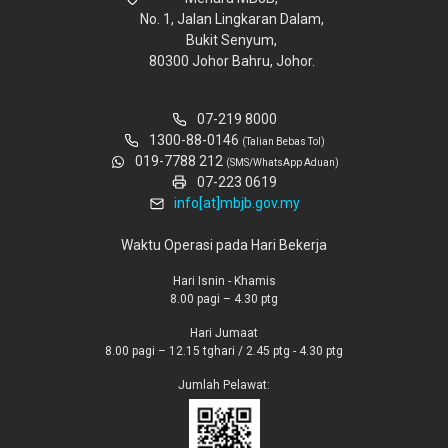
No. 1, Jalan Lingkaran Dalam,
Bukit Senyum,
80300 Johor Bahru, Johor.
07-219 8000
1300-88-0146
(Talian Bebas Tol)
019-7788 212
(SMS/WhatsApp Aduan)
07-223 0619
info[at]mbjb.gov.my
Waktu Operasi pada Hari Bekerja
Hari Isnin - Khamis
8.00 pagi – 4.30 ptg
Hari Jumaat
8.00 pagi – 12.15 tghari / 2.45 ptg - 4.30 ptg
Jumlah Pelawat: