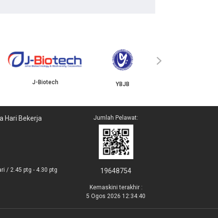
ISKANDAR
›
J-Biotech
YBJB
a Hari Bekerja
Jumlah Pelawat:
i / 2.45 ptg - 4.30 ptg
19648754
Kemaskini terakhir :
5 Ogos 2026 12:34:40