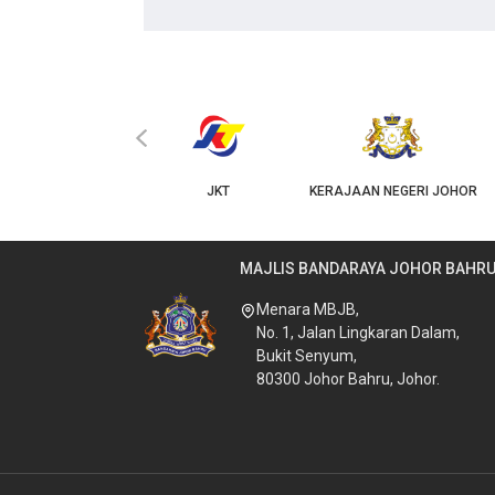
‹
KPKT
JKT
KERAJAAN NEGERI JOHOR
MAJLIS BANDARAYA JOHOR BAHR
Menara MBJB,
No. 1, Jalan Lingkaran Dalam,
Bukit Senyum,
80300 Johor Bahru, Johor.