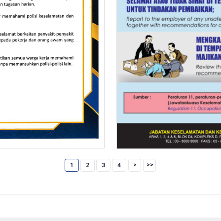
1
2
3
4
f
f