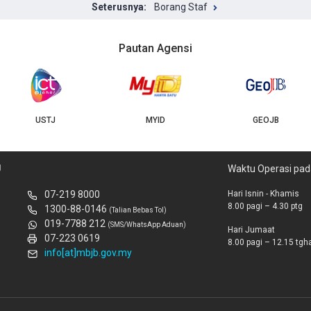
Borang Staf
Pautan Agensi
USTJ
MYID
GEOJB
U
Waktu Operasi pad
07-219 8000
Hari Isnin - Khamis
8.00 pagi – 4.30 ptg
1300-88-0146
(Talian Bebas Tol)
019-7788 212
(SMS/WhatsApp Aduan)
Hari Jumaat
07-223 0619
8.00 pagi – 12.15 tghar
info[at]mbjb.gov.my