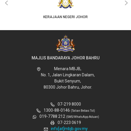
‹
›
KERAJAAN NEGERI JOHOR
MAJLIS BANDARAYA JOHOR BAHRU
Menara MBJB,
No. 1, Jalan Lingkaran Dalam,
Bukit Senyum,
80300 Johor Bahru, Johor.
07-219 8000
1300-88-0146
(Talian Bebas Tol)
019-7788 212
(SMS/WhatsApp Aduan)
07-223 0619
info[at]mbjb.gov.my