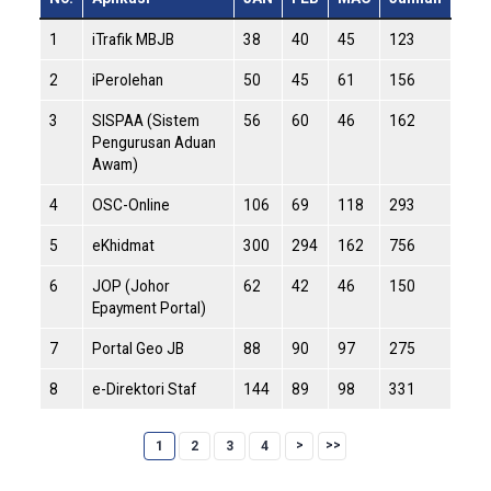
1
iTrafik MBJB
38
40
45
123
2
iPerolehan
50
45
61
156
3
SISPAA (Sistem
56
60
46
162
Pengurusan Aduan
Awam)
4
OSC-Online
106
69
118
293
5
eKhidmat
300
294
162
756
6
JOP (Johor
62
42
46
150
Epayment Portal)
7
Portal Geo JB
88
90
97
275
8
e-Direktori Staf
144
89
98
331
1
2
3
4
f
f