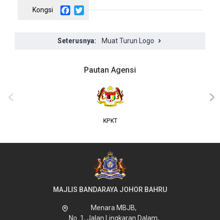
Facebook
Twitter
Muat Turun Logo
Pautan Agensi
‹
›
KPKT
MAJLIS BANDARAYA JOHOR BAHRU
Menara MBJB,
No. 1, Jalan Lingkaran Dalam,