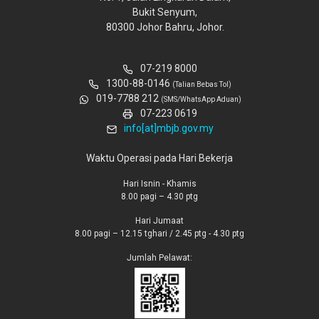
Bukit Senyum,
80300 Johor Bahru, Johor.
07-219 8000
1300-88-0146
(Talian Bebas Tol)
019-7788 212
(SMS/WhatsApp Aduan)
07-223 0619
info[at]mbjb.gov.my
Waktu Operasi pada Hari Bekerja
Hari Isnin - Khamis
8.00 pagi – 4.30 ptg
Hari Jumaat
8.00 pagi – 12.15 tghari / 2.45 ptg - 4.30 ptg
Jumlah Pelawat: