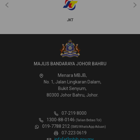
‹
›
JKT
MAJLIS BANDARAYA JOHOR BAHRU
Menara MBJB,
No. 1, Jalan Lingkaran Dalam,
Bukit Senyum,
80300 Johor Bahru, Johor.
07-219 8000
1300-88-0146
(Talian Bebas Tol)
019-7788 212
(SMS/WhatsApp Aduan)
07-223 0619
info[at]mbjb.gov.my