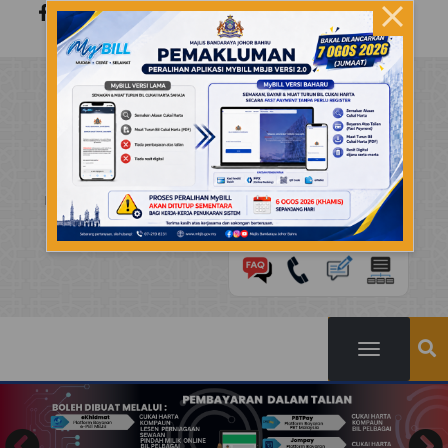
Langkau ke kandungan utama
|
7 Ogos 2026
×
MS
EN
PORTAL RASMI
MAJLIS BANDARAYA JOHOR
BAHRU
MEMPERKUKUH DAYA TAHAN JOHOR BAHRU KE ARAH BANDAR
RAYA BERTARAF ANTARABANGSA , BERBUDAYA DAN LESTARI