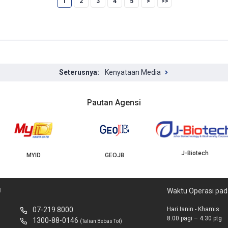
1
2
3
4
5
Kenyataan Media
Pautan Agensi
J-Biotech
MYID
GEOJB
U
Waktu Operasi pad
07-219 8000
Hari Isnin - Khamis
8.00 pagi – 4.30 ptg
1300-88-0146
(Talian Bebas Tol)