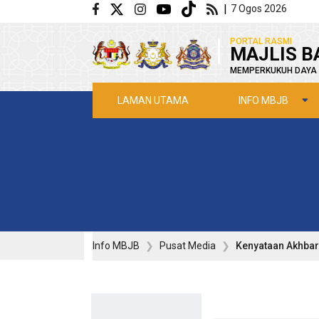
Langkau ke kandungan utama
|
7 Ogos 2026
|
PORTAL RASMI
MAJLIS B
MEMPERKUKUH DAYA 
INFO MBJB
LAMAN UTAMA
Info MBJB
Pusat Media
Kenyataan Akhbar