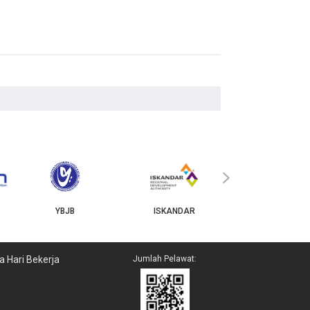
MyGOV
›
YBJB
ISKANDAR
a Hari Bekerja
Jumlah Pelawat: