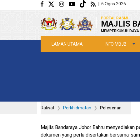
Langkau ke kandungan utama
|
6 Ogos 2026
|
PORTAL RASMI
MAJLIS B
MEMPERKUKUH DAYA 
INFO MBJB
LAMAN UTAMA
Rakyat
Perkhidmatan
Pelesenan
Majlis Bandaraya Johor Bahru menyediakan p
dokumen yang perlu disertakan bersama-sama