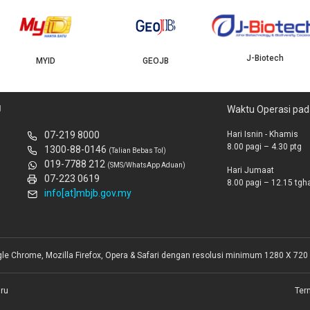
J-Biotech
MYID
GEOJB
U
Waktu Operasi pad
07-219 8000
Hari Isnin - Khamis
8.00 pagi – 4.30 ptg
1300-88-0146
(Talian Bebas Tol)
019-7788 212
(SMS/WhatsApp Aduan)
Hari Jumaat
07-223 0619
8.00 pagi – 12.15 tghar
info[at]mbjb.gov.my
gle Chrome, Mozilla Firefox, Opera & Safari dengan resolusi minimum 1280 X 720 
ru
Ter