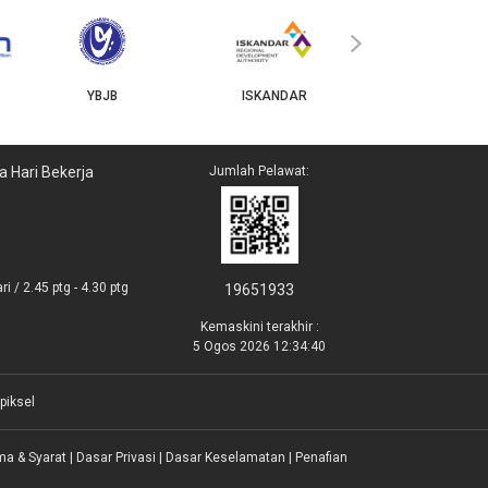
MyGOV
›
YBJB
ISKANDAR
a Hari Bekerja
Jumlah Pelawat:
i / 2.45 ptg - 4.30 ptg
19651933
Kemaskini terakhir :
5 Ogos 2026 12:34:40
piksel
ma & Syarat
|
Dasar Privasi
|
Dasar Keselamatan
|
Penafian