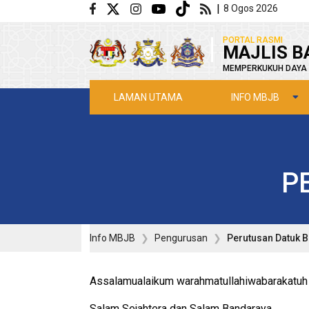
Langkau ke kandungan utama
|
8 Ogos 2026
|
PORTAL RASMI
MAJLIS B
MEMPERKUKUH DAYA 
INFO MBJB
LAMAN UTAMA
P
Info MBJB
Pengurusan
Perutusan Datuk 
Assalamualaikum warahmatullahiwabarakatuh
Salam Sejahtera dan Salam Bandaraya