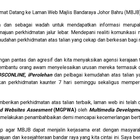
lamat Datang ke Laman Web Majlis Bandaraya Johor Bahru (MBJB)
an dan sebagai wadah untuk mendapatkan informasi merupak
ajuan perkhidmatan jalur lebar. Mendepani realiti komunikasi
dahan perkhidmatan atas talian yang cekap dan berkesan bagi 
an pantas dan agresif dan kita menyaksikan agensi kerajaan t
embantu orang awam menyelesaikan urusan mereka termasuk d
OSCONLINE, iPerolehan
dan pelbagai kemudahan atas talian yan
an perkhidmatan kaunter 7 hari seminggu sekaligus memper
ikan perkhidmatan atas talian terbaik, laman web ini telah 
nd Websites Assesment
(MGPWA)
oleh
Multimedia Developme
s melakukan penambahbaikan demi mencapai kecemerlangan bert
ap agar MBJB dapat menjalin kerjasama erat dengan masyara
n dan kesejahteraan bandar raya yang kita cintai ini. Saya ber