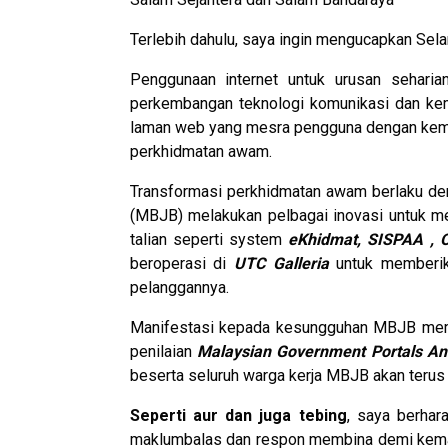
Terlebih dahulu, saya ingin mengucapkan Se
Penggunaan internet untuk urusan sehari
perkembangan teknologi komunikasi dan kem
laman web yang mesra pengguna dengan kemu
perkhidmatan awam.
Transformasi perkhidmatan awam berlaku deng
(MBJB) melakukan pelbagai inovasi untuk m
talian seperti system
eKhidmat, SISPAA , 
beroperasi di
UTC Galleria
untuk memberik
pelanggannya.
Manifestasi kepada kesungguhan MBJB member
penilaian
Malaysian Government Portals A
beserta seluruh warga kerja MBJB akan teru
Seperti aur dan juga tebing
, saya berhar
maklumbalas dan respon membina demi kemajua