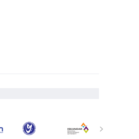
MyGOV
›