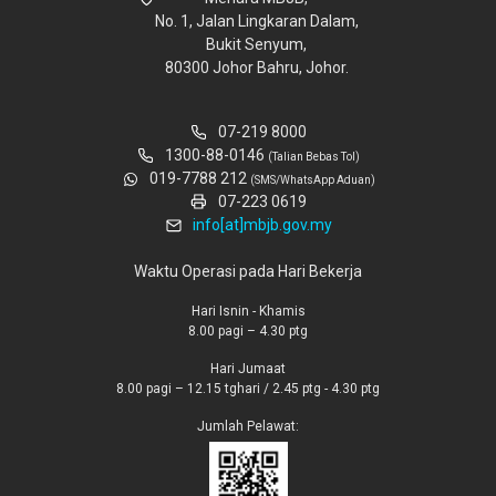
No. 1, Jalan Lingkaran Dalam,
Bukit Senyum,
80300 Johor Bahru, Johor.
07-219 8000
1300-88-0146
(Talian Bebas Tol)
019-7788 212
(SMS/WhatsApp Aduan)
07-223 0619
info[at]mbjb.gov.my
Waktu Operasi pada Hari Bekerja
Hari Isnin - Khamis
8.00 pagi – 4.30 ptg
Hari Jumaat
8.00 pagi – 12.15 tghari / 2.45 ptg - 4.30 ptg
Jumlah Pelawat: