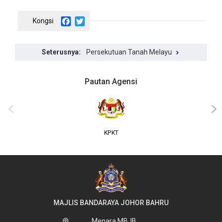
Facebook
Twitter
Persekutuan Tanah Melayu
Pautan Agensi
JKT
‹
›
MAJLIS BANDARAYA JOHOR BAHRU
Menara MBJB,