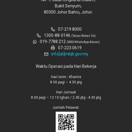
Bukit Senyum,
80300 Johor Bahru, Johor.
07-219 8000
1300-88-0146
(Talian Bebas Tol)
019-7788 212
(SMS/WhatsApp Aduan)
07-223 0619
info[at]mbjb.gov.my
Waktu Operasi pada Hari Bekerja
Hari Isnin - Khamis
8.00 pagi – 4.30 ptg
Hari Jumaat
8.00 pagi – 12.15 tghari / 2.45 ptg - 4.30 ptg
Jumlah Pelawat: