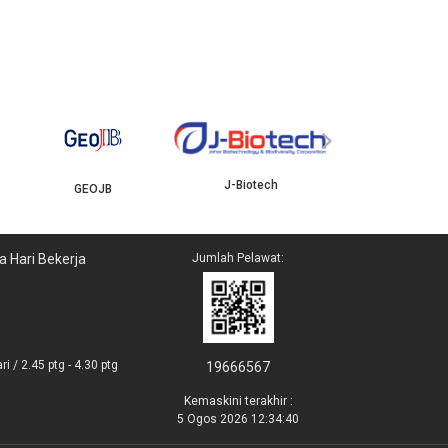
YBJB
›
J-Biotech
GEOJB
a Hari Bekerja
Jumlah Pelawat:
i / 2.45 ptg - 4.30 ptg
19666567
Kemaskini terakhir :
5 Ogos 2026 12:34:40