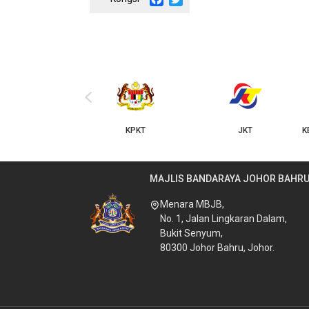
‹
KPKT
JKT
K
MAJLIS BANDARAYA JOHOR BAHR
Menara MBJB,
No. 1, Jalan Lingkaran Dalam,
Bukit Senyum,
80300 Johor Bahru, Johor.