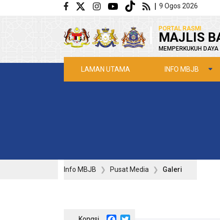
Langkau ke kandungan utama
|
9 Ogos 2026
|
PORTAL RASMI
MAJLIS B
MEMPERKUKUH DAYA 
INFO MBJB
LAMAN UTAMA
Info MBJB
Pusat Media
Galeri
Facebook
Twitter