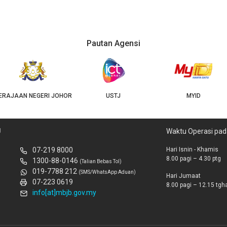
Pautan Agensi
ERAJAAN NEGERI JOHOR
USTJ
MYID
U
Waktu Operasi pad
07-219 8000
Hari Isnin - Khamis
8.00 pagi – 4.30 ptg
1300-88-0146
(Talian Bebas Tol)
019-7788 212
(SMS/WhatsApp Aduan)
Hari Jumaat
07-223 0619
8.00 pagi – 12.15 tghar
info[at]mbjb.gov.my