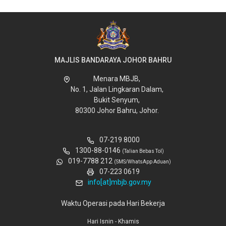
MAJLIS BANDARAYA JOHOR BAHRU
Menara MBJB,
No. 1, Jalan Lingkaran Dalam,
Bukit Senyum,
80300 Johor Bahru, Johor.
07-219 8000
1300-88-0146
(Talian Bebas Tol)
019-7788 212
(SMS/WhatsApp Aduan)
07-223 0619
info[at]mbjb.gov.my
Waktu Operasi pada Hari Bekerja
Hari Isnin - Khamis