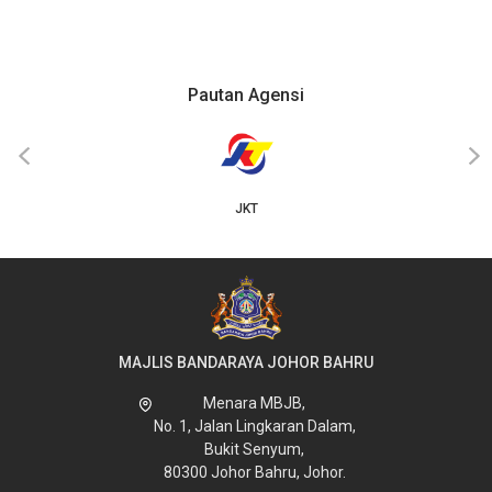
Pautan Agensi
‹
›
JKT
MAJLIS BANDARAYA JOHOR BAHRU
Menara MBJB,
No. 1, Jalan Lingkaran Dalam,
Bukit Senyum,
80300 Johor Bahru, Johor.