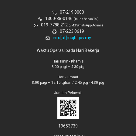
07-219 8000
1300-88-0146
(Talian Bebas Tol)
019-7788 212
(SMS/WhatsApp Aduan)
07-223 0619
info[at]mbjb.gov.my
Waktu Operasi pada Hari Bekerja
Hari Isnin - Khamis
8.00 pagi – 4.30 ptg
Hari Jumaat
8.00 pagi – 12.15 tghari / 2.45 ptg - 4.30 ptg
Jumlah Pelawat:
19653739