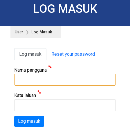
LOG MASUK
User
Log Masuk
Primary tabs
Log masuk
Reset your password
Nama pengguna
Kata laluan
Log masuk