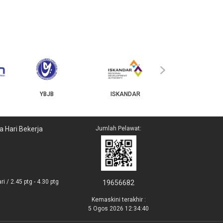
MyGOV
›
YBJB
ISKANDAR
a Hari Bekerja
Jumlah Pelawat:
i / 2.45 ptg - 4.30 ptg
19656682
Kemaskini terakhir :
5 Ogos 2026 12:34:40