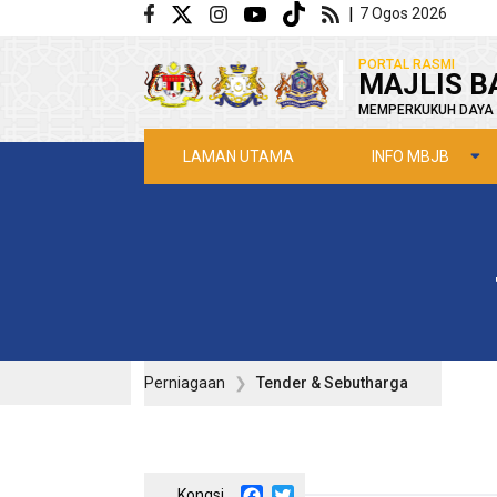
Langkau ke kandungan utama
|
7 Ogos 2026
|
PORTAL RASMI
MAJLIS B
MEMPERKUKUH DAYA 
INFO MBJB
LAMAN UTAMA
Perniagaan
Tender & Sebutharga
Facebook
Twitter