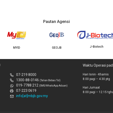
Pautan Agensi
J-Biotech
MYID
GEOJB
U
Waktu Operasi pad
07-219 8000
Hari Isnin - Khamis
8.00 pagi – 4.30 ptg
1300-88-0146
(Talian Bebas Tol)
019-7788 212
(SMS/WhatsApp Aduan)
Hari Jumaat
07-223 0619
8.00 pagi – 12.15 tghar
info[at]mbjb.gov.my