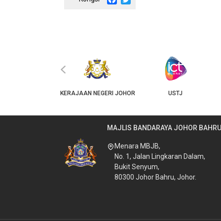
‹
JKT
KERAJAAN NEGERI JOHOR
USTJ
MAJLIS BANDARAYA JOHOR BAHR
Menara MBJB,
No. 1, Jalan Lingkaran Dalam,
Bukit Senyum,
80300 Johor Bahru, Johor.