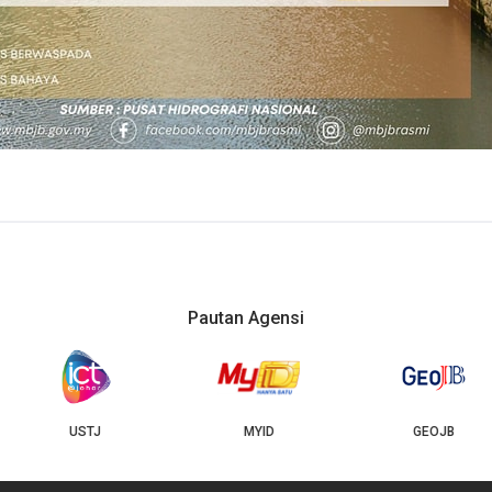
Pautan Agensi
USTJ
MYID
GEOJB