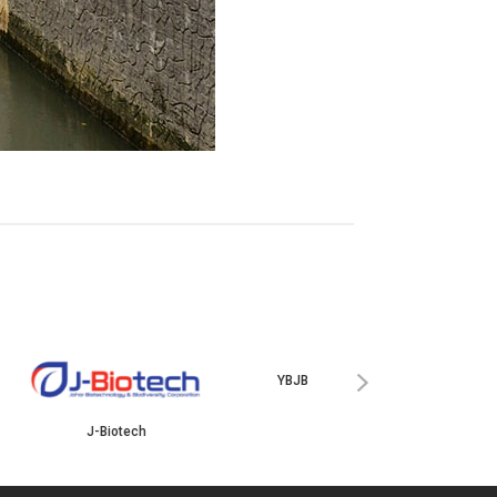
ISKANDAR
›
J-Biotech
YBJB