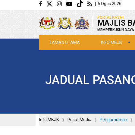
Langkau ke kandungan utama
|
6 Ogos 2026
|
PORTAL RASMI
MAJLIS B
MEMPERKUKUH DAYA 
INFO MBJB
LAMAN UTAMA
JADUAL PASANG
Info MBJB
Pusat Media
Pengumuman