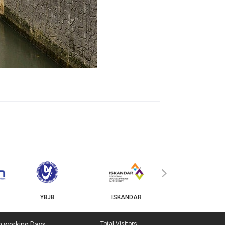
MyGOV
›
YBJB
ISKANDAR
n working Days
Total Visitors: