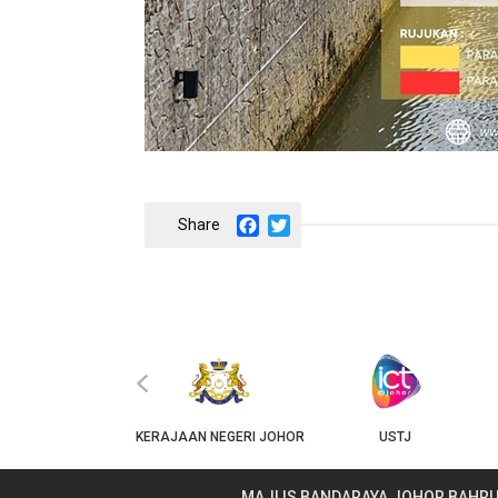
Facebook
Twitter
‹
JKT
KERAJAAN NEGERI JOHOR
USTJ
MAJLIS BANDARAYA JOHOR BAHR