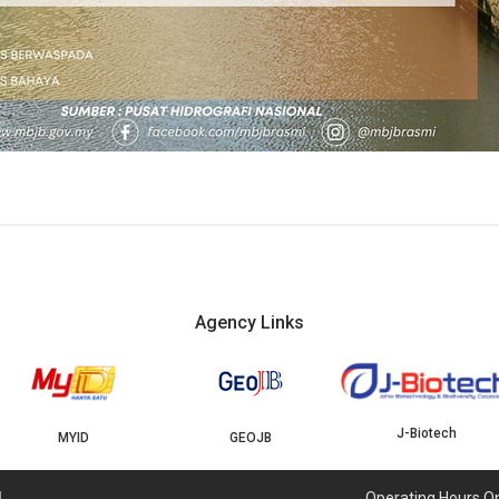
Agency Links
J-Biotech
MYID
GEOJB
U
Operating Hours O