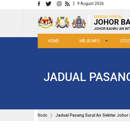
Skip to main content
|
9 August 2026
|
OFFICIAL PORTAL
JOHOR BA
JOHOR BAHRU AN INT
MBJB INFO
CITI
HOME
JADUAL PASANG
Node
Jadual Pasang Surut Air Sekitar Johor