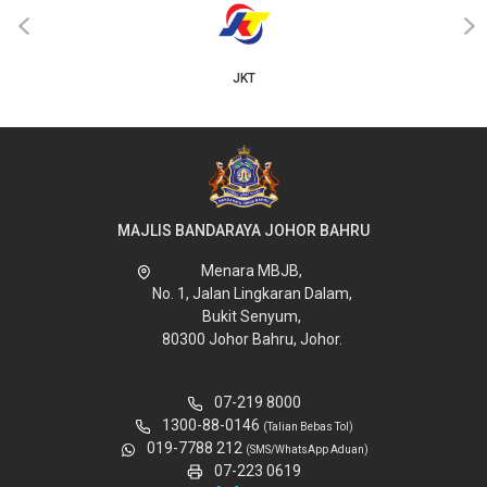
‹
›
JKT
MAJLIS BANDARAYA JOHOR BAHRU
Menara MBJB,
No. 1, Jalan Lingkaran Dalam,
Bukit Senyum,
80300 Johor Bahru, Johor.
07-219 8000
1300-88-0146
(Talian Bebas Tol)
019-7788 212
(SMS/WhatsApp Aduan)
07-223 0619