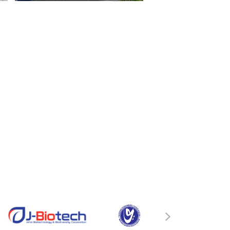
ISKANDAR
›