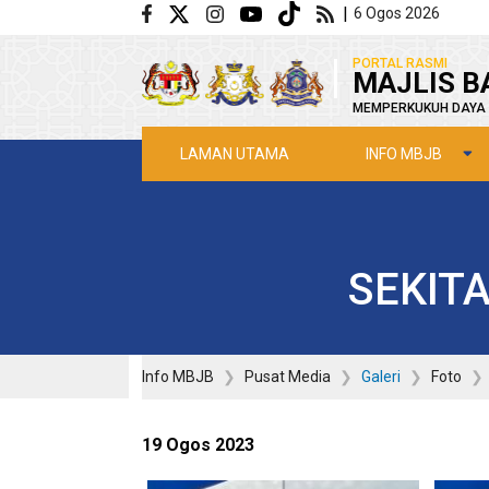
Langkau ke kandungan utama
|
6 Ogos 2026
|
PORTAL RASMI
MAJLIS B
MEMPERKUKUH DAYA 
INFO MBJB
LAMAN UTAMA
SEKITA
Info MBJB
Pusat Media
Galeri
Foto
19 Ogos 2023