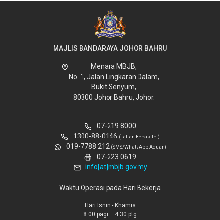
MAJLIS BANDARAYA JOHOR BAHRU
Menara MBJB,
No. 1, Jalan Lingkaran Dalam,
Bukit Senyum,
80300 Johor Bahru, Johor.
07-219 8000
1300-88-0146
(Talian Bebas Tol)
019-7788 212
(SMS/WhatsApp Aduan)
07-223 0619
info[at]mbjb.gov.my
Waktu Operasi pada Hari Bekerja
Hari Isnin - Khamis
8.00 pagi – 4.30 ptg