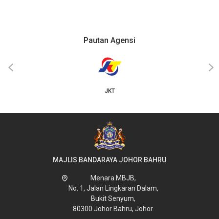
Pautan Agensi
‹
›
JKT
MAJLIS BANDARAYA JOHOR BAHRU
Menara MBJB,
No. 1, Jalan Lingkaran Dalam,
Bukit Senyum,
80300 Johor Bahru, Johor.