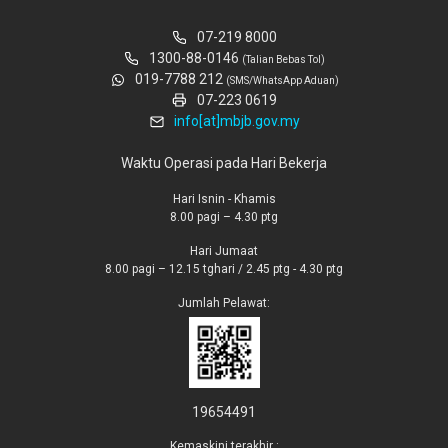
07-219 8000
1300-88-0146
(Talian Bebas Tol)
019-7788 212
(SMS/WhatsApp Aduan)
07-223 0619
info[at]mbjb.gov.my
Waktu Operasi pada Hari Bekerja
Hari Isnin - Khamis
8.00 pagi – 4.30 ptg
Hari Jumaat
8.00 pagi – 12.15 tghari / 2.45 ptg - 4.30 ptg
Jumlah Pelawat:
19654491
Kemaskini terakhir :