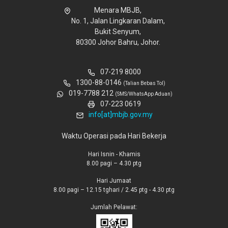
Menara MBJB,
No. 1, Jalan Lingkaran Dalam,
Bukit Senyum,
80300 Johor Bahru, Johor.
07-219 8000
1300-88-0146
(Talian Bebas Tol)
019-7788 212
(SMS/WhatsApp Aduan)
07-223 0619
info[at]mbjb.gov.my
Waktu Operasi pada Hari Bekerja
Hari Isnin - Khamis
8.00 pagi – 4.30 ptg
Hari Jumaat
8.00 pagi – 12.15 tghari / 2.45 ptg - 4.30 ptg
Jumlah Pelawat: