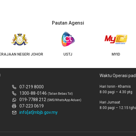
Pautan Agensi
USTJ
MYID
GEOJB
U
Waktu Operasi pad
07-219 8000
Hari Isnin - Khamis
8.00 pagi – 4.30 ptg
1300-88-0146
(Talian Bebas Tol)
019-7788 212
(SMS/WhatsApp Aduan)
Hari Jumaat
07-223 0619
8.00 pagi – 12.15 tghar
info[at]mbjb.gov.my