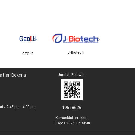
YBJB
ISKANDAR
›
J-Biotech
a Hari Bekerja
Jumlah Pelawat:
i / 2.45 ptg - 4.30 ptg
19658626
Kemaskini terakhir :
5 Ogos 2026 12:34:40