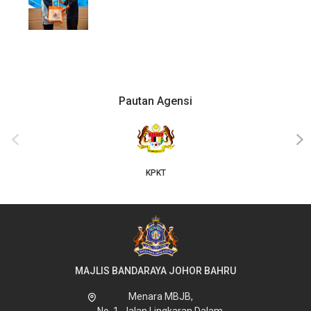
Pautan Agensi
‹
›
KPKT
MAJLIS BANDARAYA JOHOR BAHRU
Menara MBJB,
No. 1, Jalan Lingkaran Dalam,