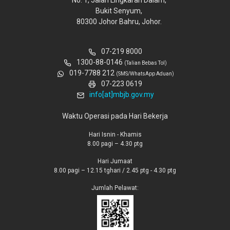
Bukit Senyum,
80300 Johor Bahru, Johor.
07-219 8000
1300-88-0146
(Talian Bebas Tol)
019-7788 212
(SMS/WhatsApp Aduan)
07-223 0619
info[at]mbjb.gov.my
Waktu Operasi pada Hari Bekerja
Hari Isnin - Khamis
8.00 pagi – 4.30 ptg
Hari Jumaat
8.00 pagi – 12.15 tghari / 2.45 ptg - 4.30 ptg
Jumlah Pelawat: