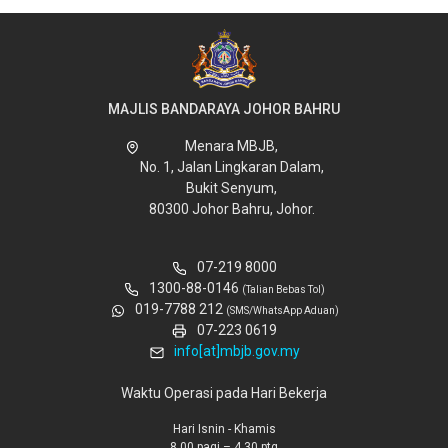
MAJLIS BANDARAYA JOHOR BAHRU
Menara MBJB,
No. 1, Jalan Lingkaran Dalam,
Bukit Senyum,
80300 Johor Bahru, Johor.
07-219 8000
1300-88-0146
(Talian Bebas Tol)
019-7788 212
(SMS/WhatsApp Aduan)
07-223 0619
info[at]mbjb.gov.my
Waktu Operasi pada Hari Bekerja
Hari Isnin - Khamis
8.00 pagi – 4.30 ptg