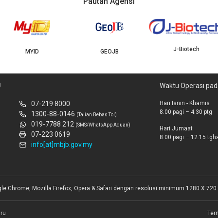
Pautan Agensi
J-Biotech
MYID
GEOJB
U
Waktu Operasi pad
07-219 8000
Hari Isnin - Khamis
8.00 pagi – 4.30 ptg
1300-88-0146
(Talian Bebas Tol)
019-7788 212
(SMS/WhatsApp Aduan)
Hari Jumaat
07-223 0619
8.00 pagi – 12.15 tghar
info[at]mbjb.gov.my
gle Chrome, Mozilla Firefox, Opera & Safari dengan resolusi minimum 1280 X 720 
ru
Ter