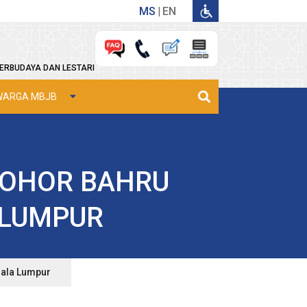
MS
EN
ERBUDAYA DAN LESTARI
WARGA MBJB
JOHOR BAHRU
 LUMPUR
uala Lumpur