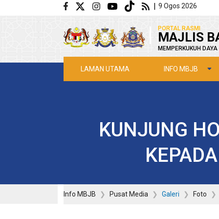
Langkau ke kandungan utama
|
9 Ogos 2026
|
PORTAL RASMI
MAJLIS B
MEMPERKUKUH DAYA 
INFO MBJB
LAMAN UTAMA
KUNJUNG HO
KEPADA
Info MBJB
Pusat Media
Galeri
Foto