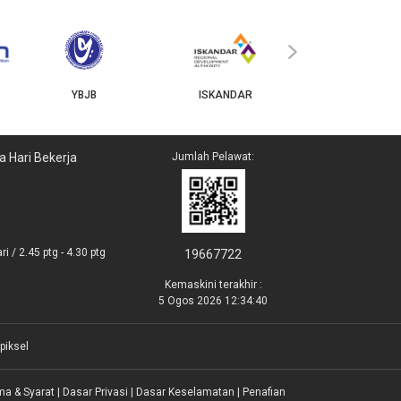
MyGOV
›
YBJB
ISKANDAR
a Hari Bekerja
Jumlah Pelawat:
i / 2.45 ptg - 4.30 ptg
19667722
Kemaskini terakhir :
5 Ogos 2026 12:34:40
piksel
ma & Syarat
|
Dasar Privasi
|
Dasar Keselamatan
|
Penafian