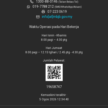
1300-88-0146
(Talian Bebas Tol)
019-7788 212
(SMS/WhatsApp Aduan)
07-223 0619
info[at]mbjb.gov.my
Waktu Operasi pada Hari Bekerja
Hari Isnin - Khamis
8.00 pagi – 4.30 ptg
Hari Jumaat
8.00 pagi – 12.15 tghari / 2.45 ptg - 4.30 ptg
Jumlah Pelawat:
19658747
Kemaskini terakhir :
5 Ogos 2026 12:34:40