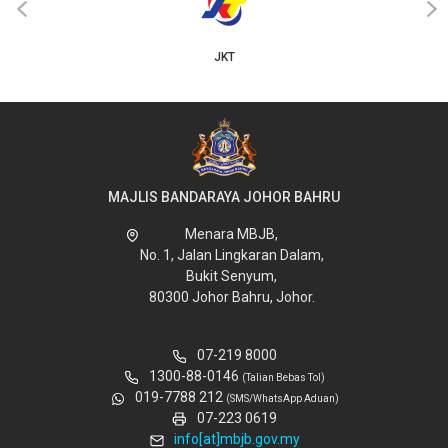
‹
›
JKT
MAJLIS BANDARAYA JOHOR BAHRU
Menara MBJB,
No. 1, Jalan Lingkaran Dalam,
Bukit Senyum,
80300 Johor Bahru, Johor.
07-219 8000
1300-88-0146
(Talian Bebas Tol)
019-7788 212
(SMS/WhatsApp Aduan)
07-223 0619
info[at]mbjb.gov.my