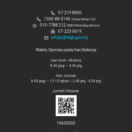
07-219 8000
1300-88-0146
(Talian Bebas Tol)
019-7788 212
(SMS/WhatsApp Aduan)
07-223 0619
info[at]mbjb.gov.my
Waktu Operasi pada Hari Bekerja
Hari Isnin - Khamis
8.00 pagi – 4.30 ptg
Hari Jumaat
8.00 pagi – 12.15 tghari / 2.45 ptg - 4.30 ptg
Jumlah Pelawat:
19650055