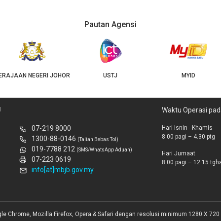
Pautan Agensi
USTJ
MYID
GEOJB
U
Waktu Operasi pad
07-219 8000
Hari Isnin - Khamis
8.00 pagi – 4.30 ptg
1300-88-0146
(Talian Bebas Tol)
019-7788 212
(SMS/WhatsApp Aduan)
Hari Jumaat
07-223 0619
8.00 pagi – 12.15 tghar
info[at]mbjb.gov.my
gle Chrome, Mozilla Firefox, Opera & Safari dengan resolusi minimum 1280 X 720 