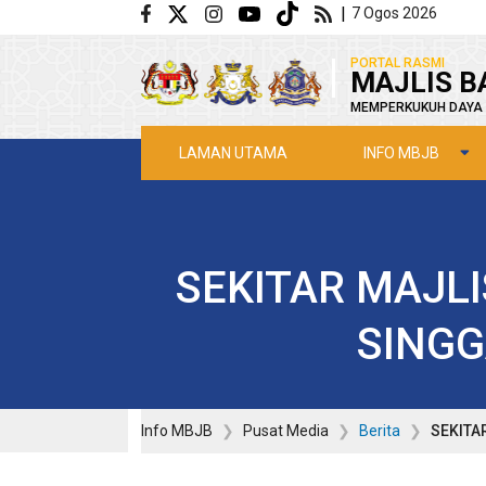
Langkau ke kandungan utama
|
7 Ogos 2026
|
PORTAL RASMI
MAJLIS B
MEMPERKUKUH DAYA 
INFO MBJB
LAMAN UTAMA
SEKITAR MAJL
SINGGA
Info MBJB
Pusat Media
Berita
SEKITA