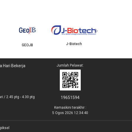
YBJB
ISKANDAR
›
J-Biotech
a Hari Bekerja
Jumlah Pelawat:
i / 2.45 ptg - 4.30 ptg
19651594
Kemaskini terakhir :
5 Ogos 2026 12:34:40
piksel