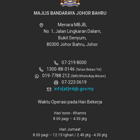
MAJLIS BANDARAYA JOHOR BAHRU
Menara MBJB,
No. 1, Jalan Lingkaran Dalam,
Bukit Senyum,
80300 Johor Bahru, Johor.
07-219 8000
1300-88-0146
(Talian Bebas Tol)
019-7788 212
(SMS/WhatsApp Aduan)
07-223 0619
info[at]mbjb.gov.my
Waktu Operasi pada Hari Bekerja
Hari Isnin - Khamis
8.00 pagi – 4.30 ptg
Hari Jumaat
8.00 pagi – 12.15 tghari / 2.45 ptg - 4.30 ptg