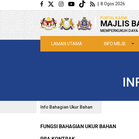
Langkau ke kandungan utama
|
8 Ogos 2026
|
PORTAL RASMI
MAJLIS B
MEMPERKUKUH DAYA 
INFO MBJB
LAMAN UTAMA
IN
Info Bahagian Ukur Bahan
FUNGSI BAHAGIAN UKUR BAHAN
PRA KONTRAK