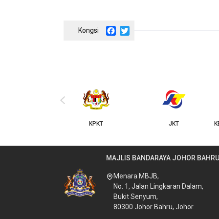
Facebook
Twitter
‹
KPKT
JKT
KERAJAAN NEGERI JOHOR
MAJLIS BANDARAYA JOHOR BAHR
Menara MBJB,
No. 1, Jalan Lingkaran Dalam,
Bukit Senyum,
80300 Johor Bahru, Johor.