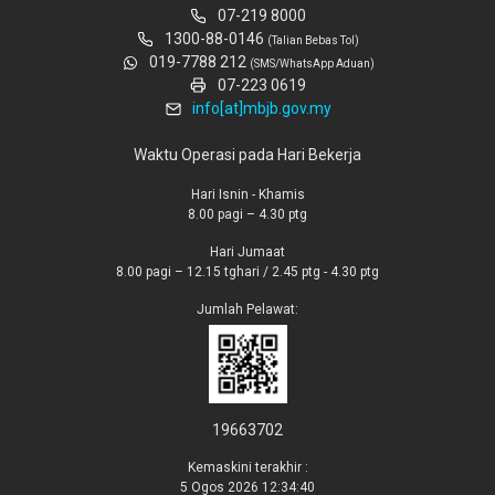
07-219 8000
1300-88-0146
(Talian Bebas Tol)
019-7788 212
(SMS/WhatsApp Aduan)
07-223 0619
info[at]mbjb.gov.my
Waktu Operasi pada Hari Bekerja
Hari Isnin - Khamis
8.00 pagi – 4.30 ptg
Hari Jumaat
8.00 pagi – 12.15 tghari / 2.45 ptg - 4.30 ptg
Jumlah Pelawat:
19663702
Kemaskini terakhir :
5 Ogos 2026 12:34:40