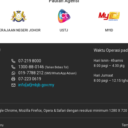
Pautan Agensi
USTJ
MYID
GEOJB
U
Waktu Operasi pad
07-219 8000
Hari Isnin - Khamis
8.00 pagi – 4.30 ptg
1300-88-0146
(Talian Bebas Tol)
019-7788 212
(SMS/WhatsApp Aduan)
Hari Jumaat
07-223 0619
8.00 pagi – 12.15 tghar
info[at]mbjb.gov.my
gle Chrome, Mozilla Firefox, Opera & Safari dengan resolusi minimum 1280 X 720 
ru
Ter