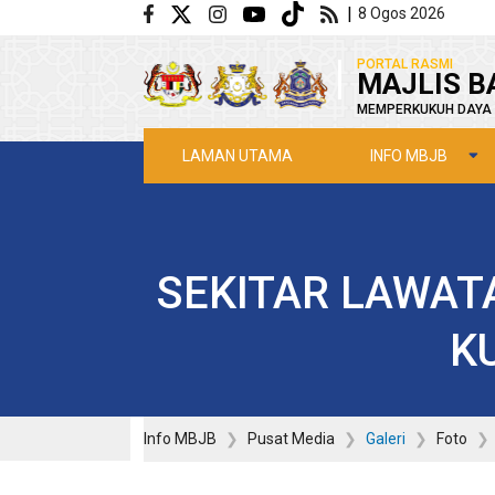
Langkau ke kandungan utama
|
8 Ogos 2026
|
PORTAL RASMI
MAJLIS B
MEMPERKUKUH DAYA 
INFO MBJB
LAMAN UTAMA
SEKITAR LAWAT
K
Info MBJB
Pusat Media
Galeri
Foto