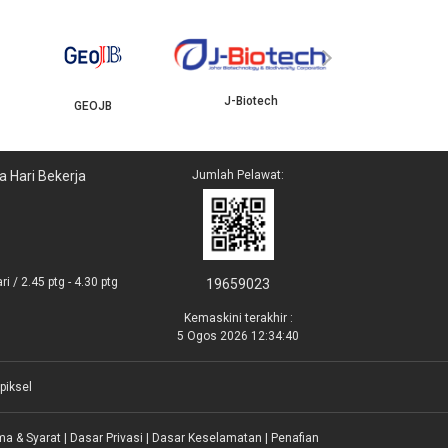
YBJB
ISKANDAR
›
J-Biotech
a Hari Bekerja
Jumlah Pelawat:
i / 2.45 ptg - 4.30 ptg
19659023
Kemaskini terakhir :
5 Ogos 2026 12:34:40
piksel
ma & Syarat
|
Dasar Privasi
|
Dasar Keselamatan
|
Penafian