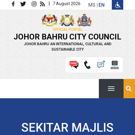
Skip to main content
|
7 August 2026
MS
EN
OFFICIAL PORTAL
JOHOR BAHRU CITY COUNCIL
JOHOR BAHRU AN INTERNATIONAL, CULTURAL AND
SUSTAINABLE CITY
SEKITAR MAJLIS