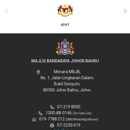
JKT
‹
›
MAJLIS BANDARAYA JOHOR BAHRU
Menara MBJB,
No. 1, Jalan Lingkaran Dalam,
Bukit Senyum,
80300 Johor Bahru, Johor.
07-219 8000
1300-88-0146
(Tol-Free Line)
019-7788 212
(SMS/WhatsApp Aduan)
07-2230 619