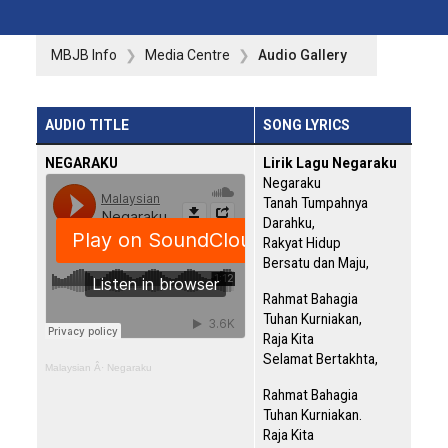
MBJB Info
Media Centre
Audio Gallery
AUDIO TITLE
SONG LYRICS
NEGARAKU
Lirik Lagu Negaraku
Negaraku
Tanah Tumpahnya
Darahku,
Rakyat Hidup
Bersatu dan Maju,
Rahmat Bahagia
Tuhan Kurniakan,
Raja Kita
Selamat Bertakhta,
Malaysian
Â·
Negaraku
Rahmat Bahagia
Tuhan Kurniakan.
Raja Kita