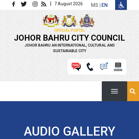
Skip to main content
|
7 August 2026
MS
EN
OFFICIAL PORTAL
JOHOR BAHRU CITY COUNCIL
JOHOR BAHRU AN INTERNATIONAL, CULTURAL AND
SUSTAINABLE CITY
AUDIO GALLERY