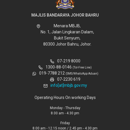
MAJLIS BANDARAYA JOHOR BAHRU
Menara MBJB,
No. 1, Jalan Lingkaran Dalam,
Bukit Senyum,
80300 Johor Bahru, Johor.
07-219 8000
1300-88-0146
(Tol-Free Line)
019-7788 212
(SMS/WhatsApp Aduan)
07-2230 619
info[at]mbjb.gov.my
Operating Hours On working Days
Monday - Thursday
8.00 am - 4.30 pm
Friday
8.00 am - 12.15 noon / 2.45 pm - 4.30 pm