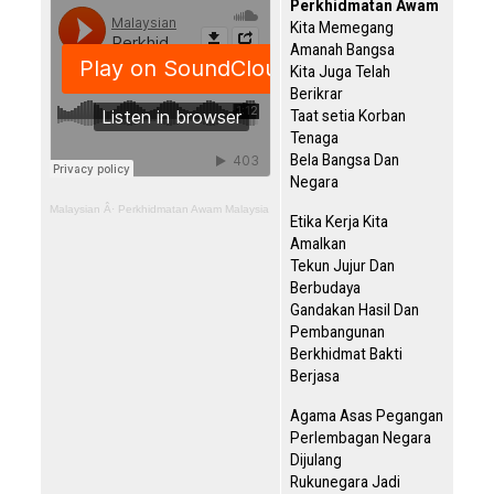
Perkhidmatan Awam
Kita Memegang
Amanah Bangsa
Kita Juga Telah
Berikrar
Taat setia Korban
Tenaga
Bela Bangsa Dan
Negara
Malaysian
Â·
Perkhidmatan Awam Malaysia
Etika Kerja Kita
Amalkan
Tekun Jujur Dan
Berbudaya
Gandakan Hasil Dan
Pembangunan
Berkhidmat Bakti
Berjasa
Agama Asas Pegangan
Perlembagan Negara
Dijulang
Rukunegara Jadi