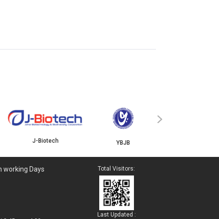
ISKANDAR
›
J-Biotech
YBJB
n working Days
Total Visitors:
Last Updated :