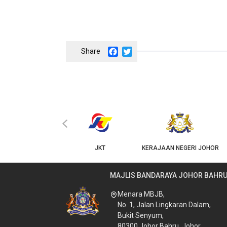
Facebook
Twitter
‹
KPKT
JKT
KERAJAAN NEGERI JOHOR
MAJLIS BANDARAYA JOHOR BAHR
Menara MBJB,
No. 1, Jalan Lingkaran Dalam,
Bukit Senyum,
80300 Johor Bahru, Johor.