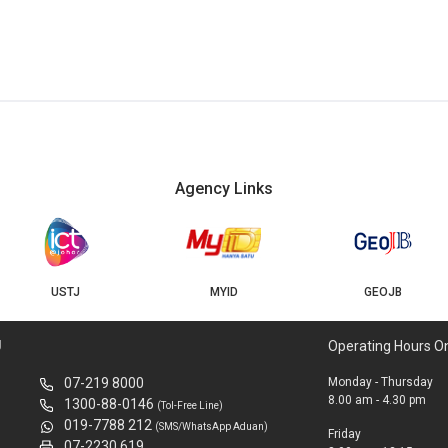
Agency Links
USTJ
MYID
GEOJB
U
Operating Hours O
07-219 8000
Monday - Thursday
8.00 am - 4.30 pm
1300-88-0146
(Tol-Free Line)
019-7788 212
(SMS/WhatsApp Aduan)
Friday
07-2230 619