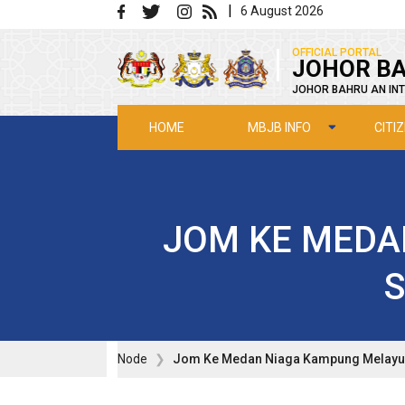
Skip to main content
|
6 August 2026
|
OFFICIAL PORTAL
JOHOR BA
JOHOR BAHRU AN INT
MBJB INFO
CITI
HOME
JOM KE MEDA
Node
Jom Ke Medan Niaga Kampung Melayu 