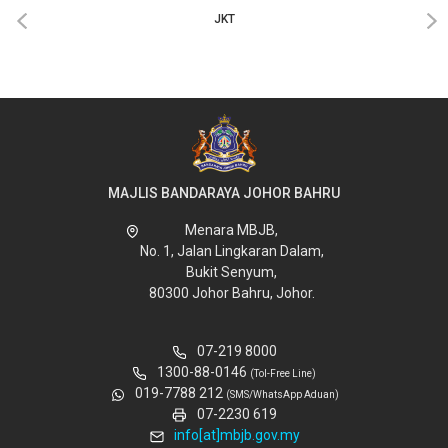
‹
›
JKT
MAJLIS BANDARAYA JOHOR BAHRU
Menara MBJB,
No. 1, Jalan Lingkaran Dalam,
Bukit Senyum,
80300 Johor Bahru, Johor.
07-219 8000
1300-88-0146
(Tol-Free Line)
019-7788 212
(SMS/WhatsApp Aduan)
07-2230 619
info[at]mbjb.gov.my