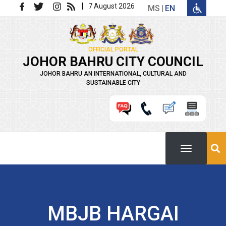
Skip to main content
|
7 August 2026
MS
EN
OFFICIAL PORTAL
JOHOR BAHRU CITY COUNCIL
JOHOR BAHRU AN INTERNATIONAL, CULTURAL AND
SUSTAINABLE CITY
MBJB HARGAI