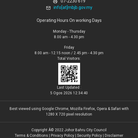
07-2230 619
info[at]mbjb.gov.my
Operating Hours On working Days
Monday - Thursday
8.00 am - 4.30 pm
Friday
8.00 am - 12.15 noon / 2.45 pm - 4.30 pm
Total Visitors:
Last Updated :
5 Ogos 2026 12:34:40
Best viewed using Google Chrome, Mozilla Firefox, Opera & Safari with
1280 X 720 pixel resolution
Copyright Â© 2022 Johor Bahru City Council
Terms & Conditions
|
Privacy Policy
|
Security Policy
|
Disclaimer