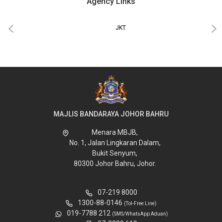
Agency Links
‹
›
JKT
MAJLIS BANDARAYA JOHOR BAHRU
Menara MBJB,
No. 1, Jalan Lingkaran Dalam,
Bukit Senyum,
80300 Johor Bahru, Johor.
07-219 8000
1300-88-0146
(Tol-Free Line)
019-7788 212
(SMS/WhatsApp Aduan)