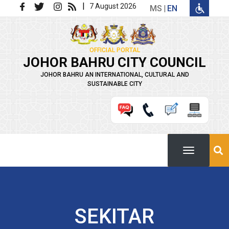
Skip to main content
|
7 August 2026
MS
EN
OFFICIAL PORTAL
JOHOR BAHRU CITY COUNCIL
JOHOR BAHRU AN INTERNATIONAL, CULTURAL AND
SUSTAINABLE CITY
SEKITAR