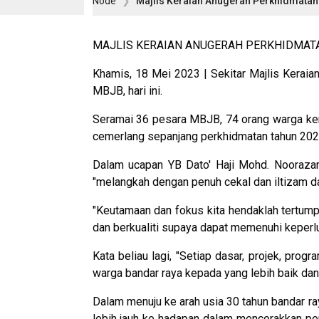
Node
Majlis Keraian Anugerah Perkhidmatan
MAJLIS KERAIAN ANUGERAH PERKHIDMAT
Khamis, 18 Mei 2023 | Sekitar Majlis Kera
MBJB, hari ini.
Seramai 36 pesara MBJB, 74 orang warga kerja
cemerlang sepanjang perkhidmatan tahun 2022 t
Dalam ucapan YB Dato' Haji Mohd. Noorazam
"melangkah dengan penuh cekal dan iltizam da
"Keutamaan dan fokus kita hendaklah tertum
dan berkualiti supaya dapat memenuhi keperlu
Kata beliau lagi, "Setiap dasar, projek, p
warga bandar raya kepada yang lebih baik dan
Dalam menuju ke arah usia 30 tahun bandar r
lebih jauh ke hadapan dalam mencorakkan pem