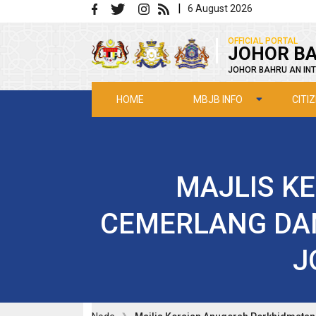
Skip to main content
|
6 August 2026
|
OFFICIAL PORTAL
JOHOR BA
JOHOR BAHRU AN INT
MBJB INFO
CITI
HOME
MAJLIS K
CEMERLANG DA
J