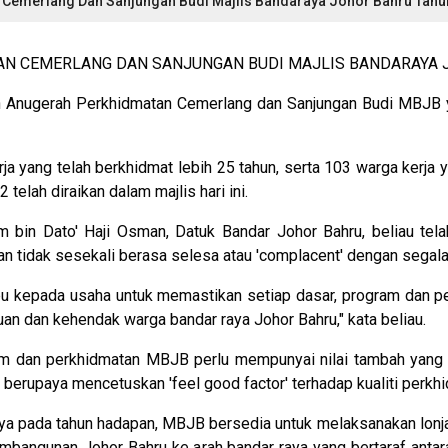
 Cemerlang Dan Sanjungan Budi Majlis Bandaraya Johor Bahru Tahu
AN CEMERLANG DAN SANJUNGAN BUDI MAJLIS BANDARAYA 
ian Anugerah Perkhidmatan Cemerlang dan Sanjungan Budi MBJB
 yang telah berkhidmat lebih 25 tahun, serta 103 warga kerja 
elah diraikan dalam majlis hari ini.
 bin Dato' Haji Osman, Datuk Bandar Johor Bahru, beliau tela
n tidak sesekali berasa selesa atau 'complacent' dengan segala 
pu kepada usaha untuk memastikan setiap dasar, program dan pe
an dan kehendak warga bandar raya Johor Bahru," kata beliau.
rogram dan perkhidmatan MBJB perlu mempunyai nilai tambah y
 berupaya mencetuskan 'feel good factor' terhadap kualiti perkh
aya pada tahun hadapan, MBJB bersedia untuk melaksanakan lonja
bangunan Johor Bahru ke arah bandar raya yang bertaraf antara