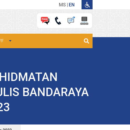
MS
EN
FF
KHIDMATAN
LIS BANDARAYA
23