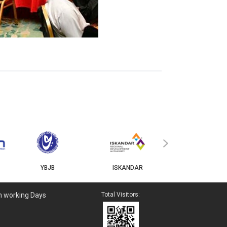
MyGOV
›
YBJB
ISKANDAR
n working Days
Total Visitors: