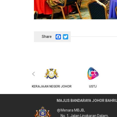
Facebook
Twitter
‹
JKT
KERAJAAN NEGERI JOHOR
USTJ
MAJLIS BANDARAYA JOHOR BAHR
Menara MBJB,
No. 1, Jalan Lingkaran Dalam,