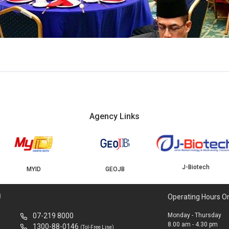
Agency Links
J-Biotech
MYID
GEOJB
U
Operating Hours O
07-219 8000
Monday - Thursday
8.00 am - 4.30 pm
1300-88-0146
(Tol-Free Line)