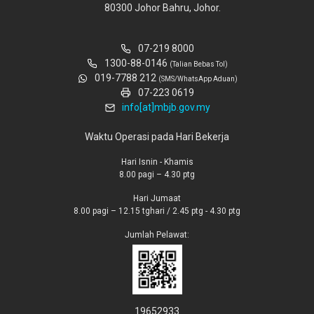
80300 Johor Bahru, Johor.
07-219 8000
1300-88-0146
(Talian Bebas Tol)
019-7788 212
(SMS/WhatsApp Aduan)
07-223 0619
info[at]mbjb.gov.my
Waktu Operasi pada Hari Bekerja
Hari Isnin - Khamis
8.00 pagi – 4.30 ptg
Hari Jumaat
8.00 pagi – 12.15 tghari / 2.45 ptg - 4.30 ptg
Jumlah Pelawat:
19652933