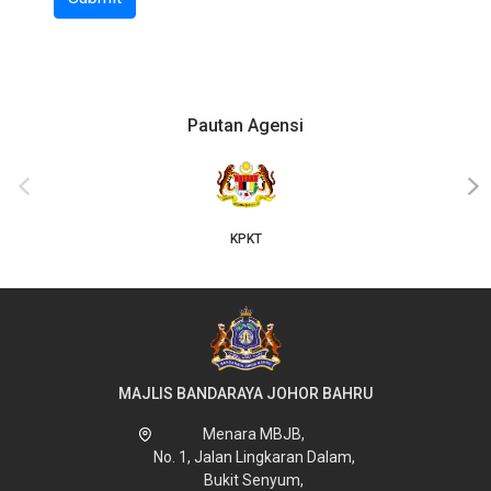
Pautan Agensi
‹
›
KPKT
MAJLIS BANDARAYA JOHOR BAHRU
Menara MBJB,
No. 1, Jalan Lingkaran Dalam,
Bukit Senyum,