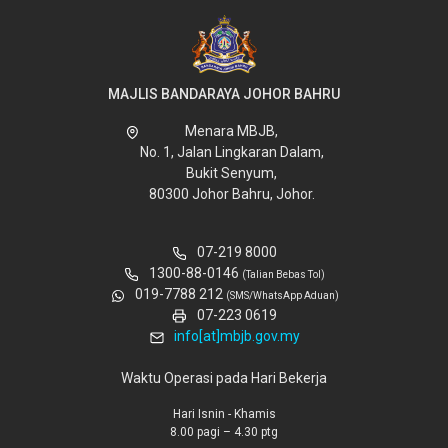
MAJLIS BANDARAYA JOHOR BAHRU
Menara MBJB,
No. 1, Jalan Lingkaran Dalam,
Bukit Senyum,
80300 Johor Bahru, Johor.
07-219 8000
1300-88-0146
(Talian Bebas Tol)
019-7788 212
(SMS/WhatsApp Aduan)
07-223 0619
info[at]mbjb.gov.my
Waktu Operasi pada Hari Bekerja
Hari Isnin - Khamis
8.00 pagi – 4.30 ptg