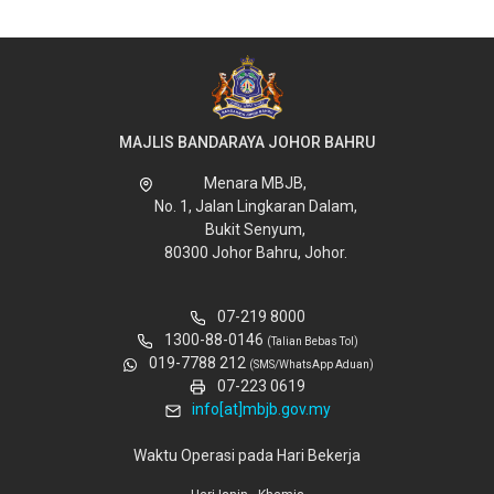
MAJLIS BANDARAYA JOHOR BAHRU
Menara MBJB,
No. 1, Jalan Lingkaran Dalam,
Bukit Senyum,
80300 Johor Bahru, Johor.
07-219 8000
1300-88-0146
(Talian Bebas Tol)
019-7788 212
(SMS/WhatsApp Aduan)
07-223 0619
info[at]mbjb.gov.my
Waktu Operasi pada Hari Bekerja