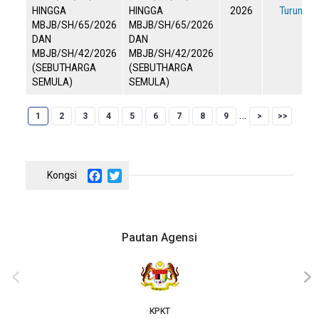
HINGGA
HINGGA
2026
Turun
MBJB/SH/65/2026
MBJB/SH/65/2026
DAN
DAN
MBJB/SH/42/2026
MBJB/SH/42/2026
(SEBUTHARGA
(SEBUTHARGA
SEMULA)
SEMULA)
Pagination
Current page
Halaman
Halaman
Halaman
Halaman
Halaman
Halaman
Halaman
Halaman
…
1
2
3
4
5
6
7
8
9
Facebook
Twitter
Pautan Agensi
‹
›
KPKT