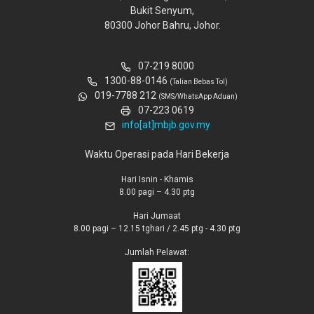
Bukit Senyum,
80300 Johor Bahru, Johor.
07-219 8000
1300-88-0146
(Talian Bebas Tol)
019-7788 212
(SMS/WhatsApp Aduan)
07-223 0619
info[at]mbjb.gov.my
Waktu Operasi pada Hari Bekerja
Hari Isnin - Khamis
8.00 pagi – 4.30 ptg
Hari Jumaat
8.00 pagi – 12.15 tghari / 2.45 ptg - 4.30 ptg
Jumlah Pelawat: