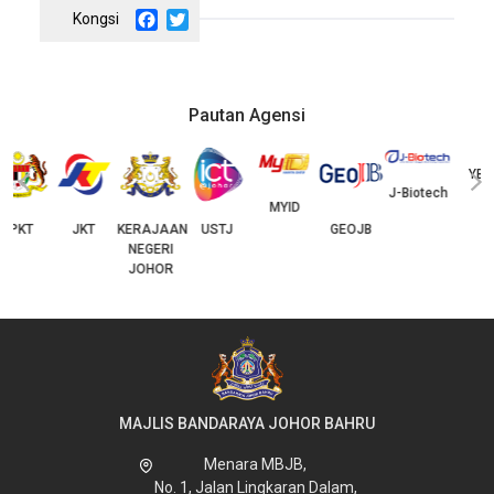
Facebook
Twitter
Pautan Agensi
YBJB
I
‹
›
J-Biotech
MYID
JKT
KERAJAAN
USTJ
GEOJB
NEGERI
JOHOR
MAJLIS BANDARAYA JOHOR BAHRU
Menara MBJB,
No. 1, Jalan Lingkaran Dalam,