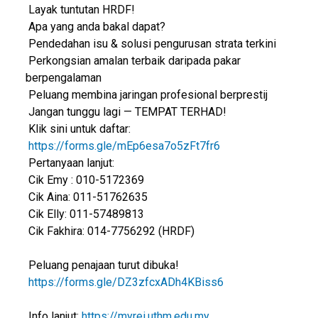
Layak tuntutan HRDF!
Apa yang anda bakal dapat?
Pendedahan isu & solusi pengurusan strata terkini
Perkongsian amalan terbaik daripada pakar
berpengalaman
Peluang membina jaringan profesional berprestij
Jangan tunggu lagi — TEMPAT TERHAD!
Klik sini untuk daftar:
https://forms.gle/mEp6esa7o5zFt7fr6
Pertanyaan lanjut:
Cik Emy : 010-5172369
Cik Aina: 011-51762635
Cik Elly: 011-57489813
Cik Fakhira: 014-7756292 (HRDF)
Peluang penajaan turut dibuka!
https://forms.gle/DZ3zfcxADh4KBiss6
Info lanjut:
https://myrei.uthm.edu.my