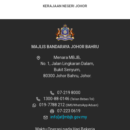
KERAJAAN NEGERI JOHOR
MAJLIS BANDARAYA JOHOR BAHRU
Menara MBJB,
No. 1, Jalan Lingkaran Dalam,
Bukit Senyum,
80300 Johor Bahru, Johor.
07-219 8000
1300-88-0146
(Talian Bebas Tol)
019-7788 212
(SMS/WhatsApp Aduan)
07-223 0619
info[at]mbjb.gov.my
Waktu Operasi pada Hari Bekerja