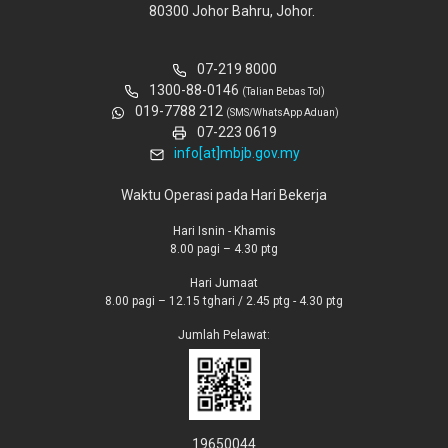
80300 Johor Bahru, Johor.
07-219 8000
1300-88-0146
(Talian Bebas Tol)
019-7788 212
(SMS/WhatsApp Aduan)
07-223 0619
info[at]mbjb.gov.my
Waktu Operasi pada Hari Bekerja
Hari Isnin - Khamis
8.00 pagi – 4.30 ptg
Hari Jumaat
8.00 pagi – 12.15 tghari / 2.45 ptg - 4.30 ptg
Jumlah Pelawat:
19650044