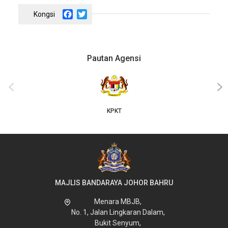
Facebook
Twitter
Pautan Agensi
JKT
‹
›
MAJLIS BANDARAYA JOHOR BAHRU
Menara MBJB,
No. 1, Jalan Lingkaran Dalam,
Bukit Senyum,