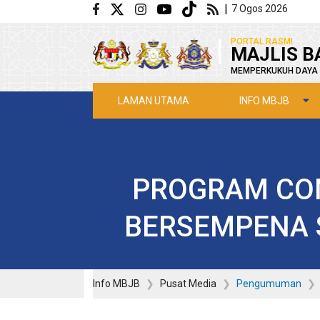
Langkau ke kandungan utama
|
7 Ogos 2026
|
PORTAL RASMI
MAJLIS B
MEMPERKUKUH DAYA 
INFO MBJB
LAMAN UTAMA
PROGRAM COM
BERSEMPENA 
Info MBJB
Pusat Media
Pengumuman