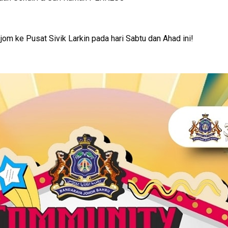
jom ke Pusat Sivik Larkin pada hari Sabtu dan Ahad ini!