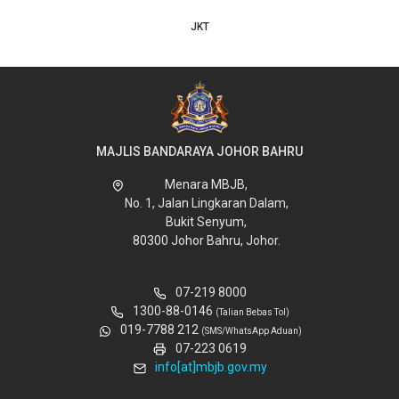
JKT
MAJLIS BANDARAYA JOHOR BAHRU
Menara MBJB,
No. 1, Jalan Lingkaran Dalam,
Bukit Senyum,
80300 Johor Bahru, Johor.
07-219 8000
1300-88-0146
(Talian Bebas Tol)
019-7788 212
(SMS/WhatsApp Aduan)
07-223 0619
info[at]mbjb.gov.my