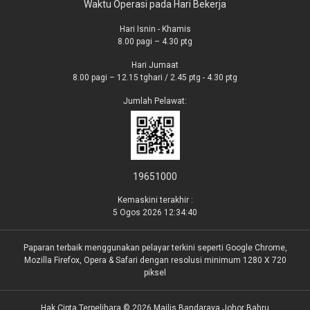
Waktu Operasi pada Hari Bekerja
Hari Isnin - Khamis
8.00 pagi – 4.30 ptg
Hari Jumaat
8.00 pagi – 12.15 tghari / 2.45 ptg - 4.30 ptg
Jumlah Pelawat:
19651000
Kemaskini terakhir :
5 Ogos 2026 12:34:40
Paparan terbaik menggunakan pelayar terkini seperti Google Chrome,
Mozilla Firefox, Opera & Safari dengan resolusi minimum 1280 X 720
piksel
Hak Cipta Terpelihara © 2026 Majlis Bandaraya Johor Bahru